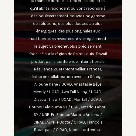
la manière dont le littoral et les sociétés
qu’il abrite répondent ou vont répondre à
des bouleversement couvre une gamme
de solutions, des plus douces au plus
énergiques, des plus originales aux
traditionnelles revisitées. A voir également
le sujet 'La brèche', plus précisément
focalisé sur la région de Saint-Louis. Travail
produit par la conférence internationale
Résilience 2014 (Montpellier, France),
réalisé en collaboration avec, au Sénégal:
Alioune Kane / UCAD, Anastasie Bèye
Mendy / UCAD, Awa Fall Niang / UCAD,
Diatou Thiaw / UCAD, Mor Tall / UCAD,
Boubou Aldiouma SY / UGB, Amadou Abou
SY / UGB. En France: Martine Antona /
CIRAD, Aurélie Botta / CIRAD, François
Bousquet / CIRAD, Nicole Lautrédou-