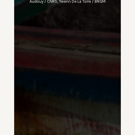
Audouy / CNRS, Ywenn De La Torre / BRGM