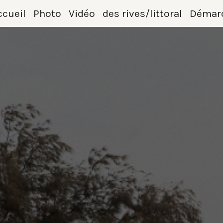
ccueil
Photo
Vidéo
des rives/littoral
Démarc